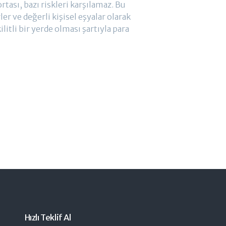
tası, bazı riskleri karşılamaz. Bu
er ve değerli kişisel eşyalar olarak
ilitli bir yerde olması şartıyla para
Hızlı Teklif Al