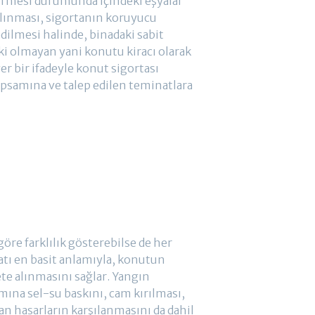
görmesi durumunda içindeki eşyalar
alınması, sigortanın koruyucu
edilmesi halinde, binadaki sabit
iki olmayan yani konutu kiracı olarak
ğer bir ifadeyle konut sigortası
kapsamına ve talep edilen teminatlara
öre farklılık gösterebilse de her
tı en basit anlamıyla, konutun
te alınmasını sağlar. Yangın
mına sel-su baskını, cam kırılması,
nan hasarların karşılanmasını da dahil