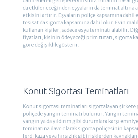
dahil ederek genişletebilirsiniz. Binanın hasar 
da etkileneceğinden eşyaların da teminat altına 
etkisini artırır. Eşyaların poliçe kapsamına dahil 
tesisat da sigorta kapsamına dahil olur. Evin mal
kullanan kişiler, sadece eşya teminatı alabilir. Di
fiyatları; kişinin ödeyeceği prim tutarı, sigorta 
göre değişiklik gösterir.
Konut Sigortası Teminatları
Konut sigortası teminatları sigortalayan şirkete g
poliçede yangın teminatı bulunur. Yangın temina
yangın ya da yıldırım gibi durumlara karşı emniye
teminatına ilave olarak sigorta poliçesinin kapsa
ferdi kaza veya hırsızlık gibi risklerden kaynakla