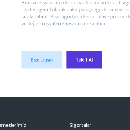
Bina ve eşyalarınızı koruma altına alan konut sigor
riskler, genel olarak nakit para, değerli mücevherl
sıralanabilir. Bazı sigorta şirketleri ilave prim ve k
ve değerli eşyaları kapsam içine alabilir.
Bize Ulaşın
Teklif Al
zmetlerimiz
Sigortalar