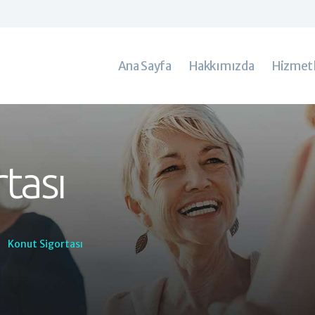
Ana Sayfa
Hakkımızda
Hizmetler
Ana Sayfa
Hakkımızda
Hizmet
İletişim
tası
Konut Sigortası