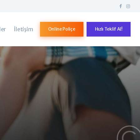
ler
İletişim
Online Poliçe
Hızlı Teklif Al!