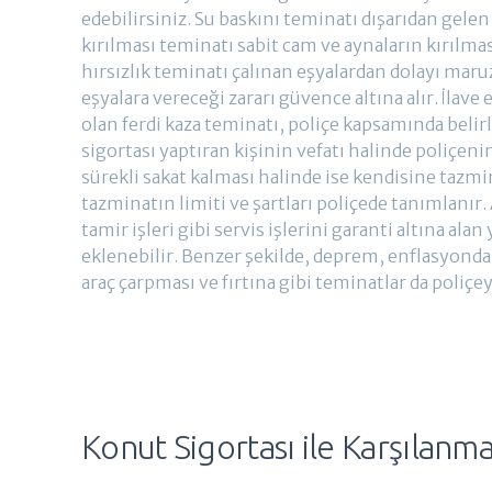
edebilirsiniz. Su baskını teminatı dışarıdan gelen
kırılması teminatı sabit cam ve aynaların kırılm
hırsızlık teminatı çalınan eşyalardan dolayı maruz
eşyalara vereceği zararı güvence altına alır. İlave
olan ferdi kaza teminatı, poliçe kapsamında beli
sigortası yaptıran kişinin vefatı halinde poliçeni
sürekli sakat kalması halinde ise kendisine tazm
tazminatın limiti ve şartları poliçede tanımlanır. 
tamir işleri gibi servis işlerini garanti altına al
eklenebilir. Benzer şekilde, deprem, enflasyonda
araç çarpması ve fırtına gibi teminatlar da poliçeye
Konut Sigortası ile Karşılanm