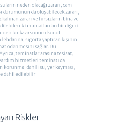
 suların neden olacağı zararı, cam
ası durumunun da oluşabilecek zararı,
 kalınan zararı ve hırsızların bina ve
 edilebilecek teminatlardan bir diğeri
rlenen bir kaza sonucu konut
n lehdarına, sigorta yaptıran kişinin
inat ödenmesini sağlar. Bu
Ayrıca, teminatlar arasına tesisat,
an yardım hizmetleri teminatı da
n korunma, dahili su, yer kayması,
 dahil edilebilir.
ayan Riskler